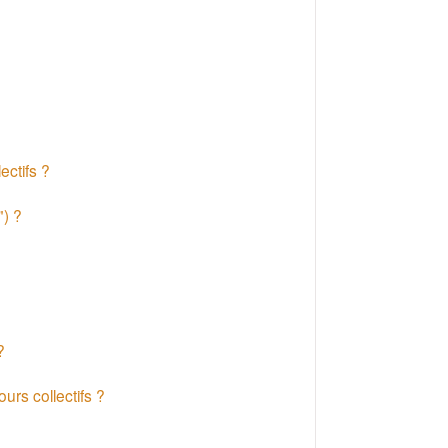
ectifs ?
") ?
?
urs collectifs ?