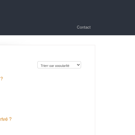
Contact
 ?
rivé ?