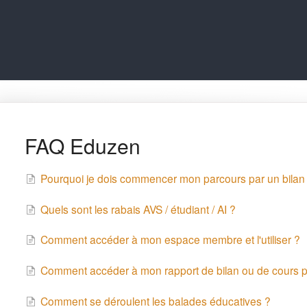
FAQ Eduzen
Pourquoi je dois commencer mon parcours par un bilan
Quels sont les rabais AVS / étudiant / AI ?
Comment accéder à mon espace membre et l'utiliser ?
Comment accéder à mon rapport de bilan ou de cours p
Comment se déroulent les balades éducatives ?